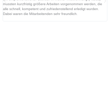
mussten kurzfristig größere Arbeiten vorgenommen werden, die
f
alle schnell, kompetent und zufriedenstellend erledigt wurden.
P
Dabei waren die Mitarbeitenden sehr freundlich.
W
w