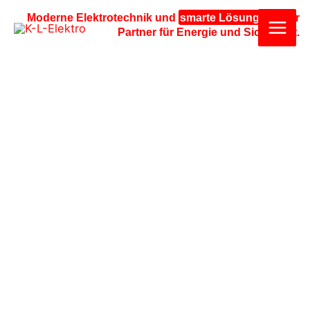
Zum
Moderne Elektrotechnik und
smarte Lösungen
– Ihr
Inhalt
Partner für Energie und Sicherheit.
springen