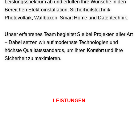
Leistungsspektrum ab und erfüllen Ihre Wünsche in den
Bereichen Elektroinstallation, Sicherheitstechnik,
Photovoltaik, Wallboxen, Smart Home und Datentechnik.
Unser erfahrenes Team begleitet Sie bei Projekten aller Art
– Dabei setzen wir auf modernste Technologien und
höchste Qualitätsstandards, um Ihren Komfort und Ihre
Hand.
Sicherheit zu maximieren.
einer
aus
Baustro
zuverläs
GmbH.
Energieeffizienz.
Sowie
Meisterbetrieb
und
zukunftssicher.
sind.
V3.
LEISTUNGEN
Elektroservice
Komfort
und
zugeschnitten
DGUV
K&L
mehr
schnell
Anforderungen
nach
bei
für
zuverlässig,
Ihre
Elektrop
Elektrofahrzeuge
Lösungen
–
auf
&
für
intelligenten
Unternehmen
die
100
Ladelösung
unseren